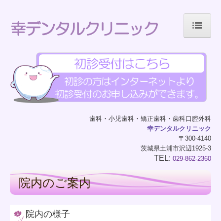
!-- Global site tag (gtag.js) - Google Analytics -->
ホーム
ごあいさつ
当院について
歯科・小児歯科・矯正歯科・歯科口腔外科
幸デンタルクリニック
診療案内
〒300-4140
茨城県土浦市沢辺1925-3
院内のご案内
TEL:
029-862-2360
院内のご案内
初めての方へ
院内の様子