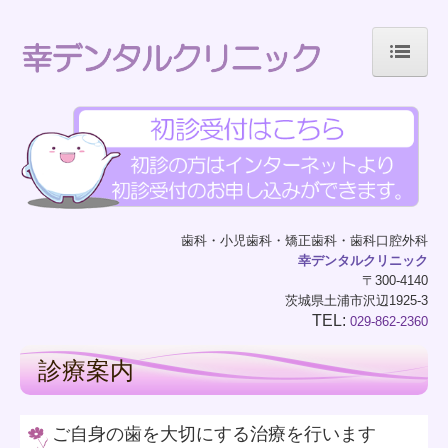
!-- Global site tag (gtag.js) - Google Analytics -->
ホーム
ごあいさつ
当院について
歯科・小児歯科・矯正歯科・歯科口腔外科
幸デンタルクリニック
診療案内
〒300-4140
茨城県土浦市沢辺1925-3
院内のご案内
TEL:
029-862-2360
診療案内
初めての方へ
ご自身の歯を大切にする治療を行います